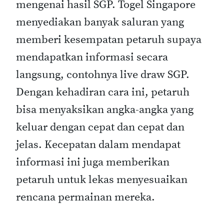
mengenai hasil SGP. Togel Singapore
menyediakan banyak saluran yang
memberi kesempatan petaruh supaya
mendapatkan informasi secara
langsung, contohnya live draw SGP.
Dengan kehadiran cara ini, petaruh
bisa menyaksikan angka-angka yang
keluar dengan cepat dan cepat dan
jelas. Kecepatan dalam mendapat
informasi ini juga memberikan
petaruh untuk lekas menyesuaikan
rencana permainan mereka.