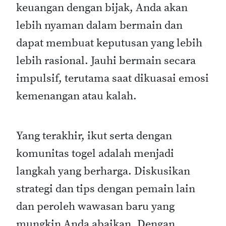
keuangan dengan bijak, Anda akan
lebih nyaman dalam bermain dan
dapat membuat keputusan yang lebih
lebih rasional. Jauhi bermain secara
impulsif, terutama saat dikuasai emosi
kemenangan atau kalah.
Yang terakhir, ikut serta dengan
komunitas togel adalah menjadi
langkah yang berharga. Diskusikan
strategi dan tips dengan pemain lain
dan peroleh wawasan baru yang
mungkin Anda abaikan. Dengan