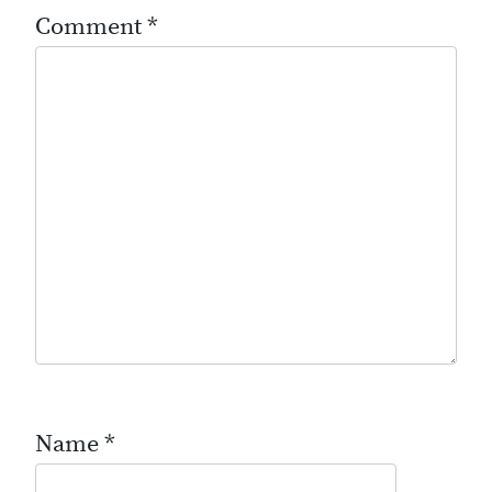
Comment
*
Name
*