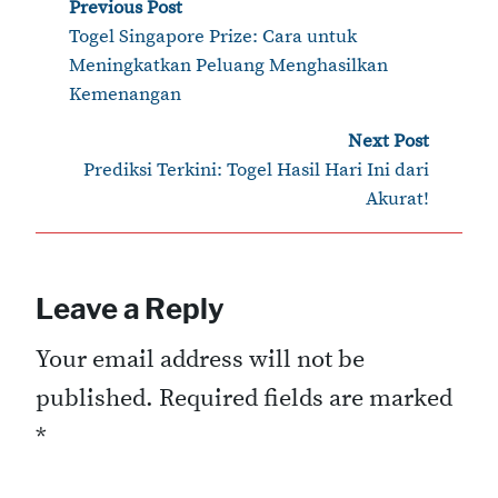
Post
Previous Post
‹
Togel Singapore Prize: Cara untuk
navigation
Meningkatkan Peluang Menghasilkan
Kemenangan
Next Post
›
Prediksi Terkini: Togel Hasil Hari Ini dari
Akurat!
Leave a Reply
Your email address will not be
published.
Required fields are marked
*