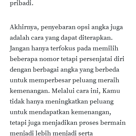
pribadi.
Akhirnya, penyebaran opsi angka juga
adalah cara yang dapat diterapkan.
Jangan hanya terfokus pada memilih
beberapa nomor tetapi persenjatai diri
dengan berbagai angka yang berbeda
untuk memperbesar peluang meraih
kemenangan. Melalui cara ini, Kamu
tidak hanya meningkatkan peluang
untuk mendapatkan kemenangan,
tetapi juga menjadikan proses bermain
menjadi lebih menjadi serta