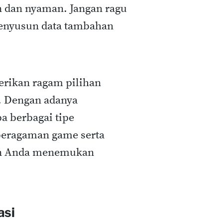
an dan nyaman. Jangan ragu
enyusun data tambahan
erikan ragam pilihan
s. Dengan adanya
a berbagai tipe
beragaman game serta
an Anda menemukan
asi