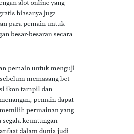
ngan slot online yang
gratis biasanya juga
kan para pemain untuk
an besar-besaran secara
an pemain untuk menguji
ni sebelum memasang bet
i ikon tampil dan
emenangan, pemain dapat
a memilih permainan yang
a segala keuntungan
anfaat dalam dunia judi