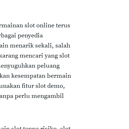
rmainan slot online terus
rbagai penyedia
n menarik sekali, salah
karang mencari yang slot
 menyuguhkan peluang
akan kesempatan bermain
akan fitur slot demo,
tanpa perlu mengambil
n slot tanpa risiko, slot