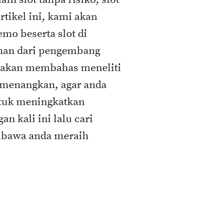
rtikel ini, kami akan
mo beserta slot di
inan dari pengembang
ga akan membahas meneliti
dimenangkan, agar anda
tuk meningkatkan
n kali ini lalu cari
embawa anda meraih