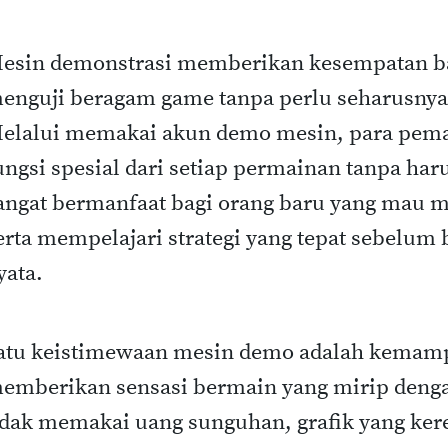
esin demonstrasi memberikan kesempatan ba
enguji beragam game tanpa perlu seharusny
elalui memakai akun demo mesin, para pema
ungsi spesial dari setiap permainan tanpa haru
angat bermanfaat bagi orang baru yang mau m
erta mempelajari strategi yang tepat sebelum
yata.
atu keistimewaan mesin demo adalah kemam
emberikan sensasi bermain yang mirip deng
idak memakai uang sunguhan, grafik yang ker