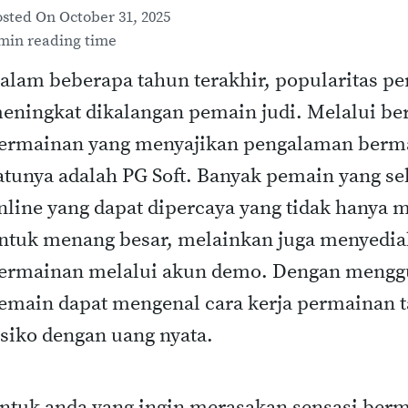
osted On
October 31, 2025
min reading time
alam beberapa tahun terakhir, popularitas pe
eningkat dikalangan pemain judi. Melalui be
ermainan yang menyajikan pengalaman bermai
atunya adalah PG Soft. Banyak pemain yang se
nline yang dapat dipercaya yang tidak hanya
ntuk menang besar, melainkan juga menyedi
ermainan melalui akun demo. Dengan menggun
emain dapat mengenal cara kerja permainan 
isiko dengan uang nyata.
ntuk anda yang ingin merasakan sensasi bermai