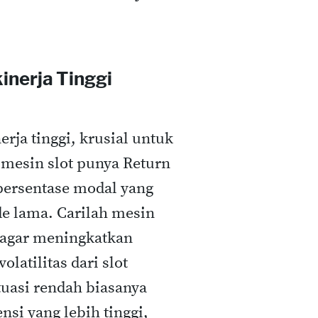
inerja Tinggi
ja tinggi, krusial untuk
 mesin slot punya Return
persentase modal yang
de lama. Carilah mesin
i agar meningkatkan
latilitas dari slot
tuasi rendah biasanya
si yang lebih tinggi,